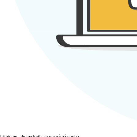
Litujeme, ale vyskytla se neznámá chyba