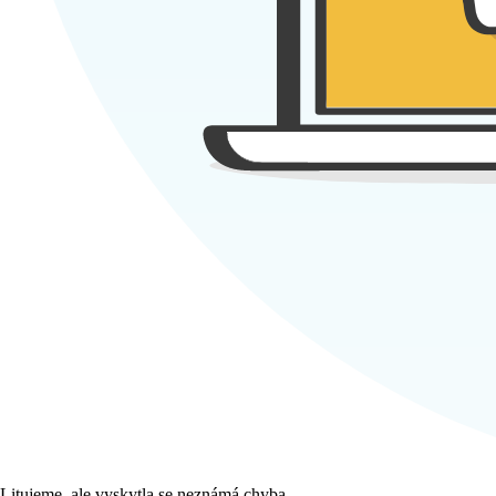
Litujeme, ale vyskytla se neznámá chyba