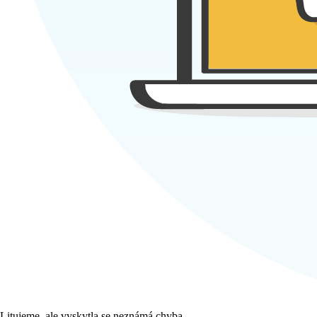
Litujeme, ale vyskytla se neznámá chyba