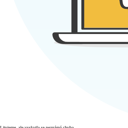
Litujeme, ale vyskytla se neznámá chyba