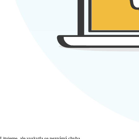
Litujeme, ale vyskytla se neznámá chyba