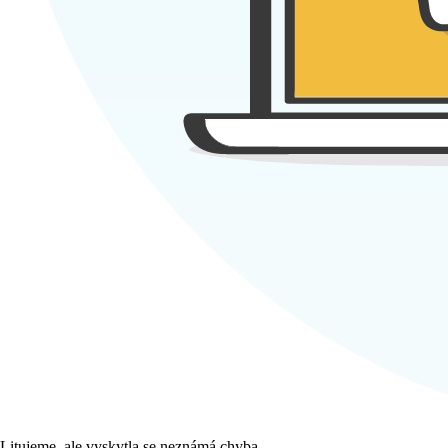
Litujeme, ale vyskytla se neznámá chyba