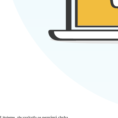
Litujeme, ale vyskytla se neznámá chyba