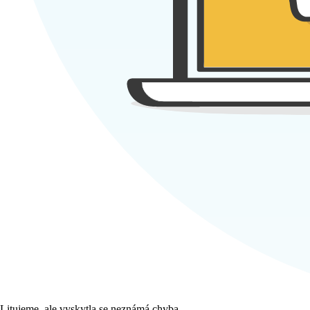
Litujeme, ale vyskytla se neznámá chyba