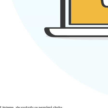
Litujeme, ale vyskytla se neznámá chyba