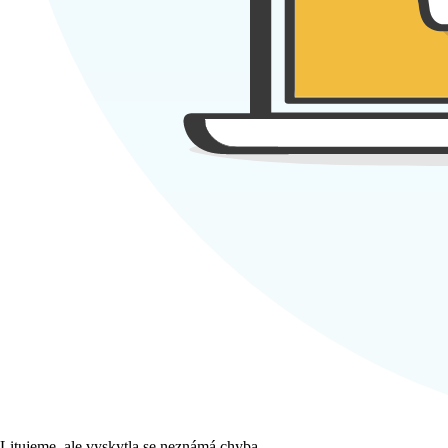
Litujeme, ale vyskytla se neznámá chyba