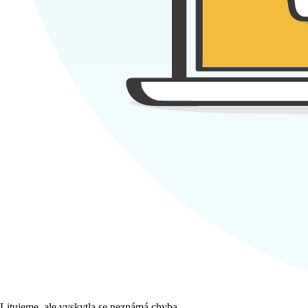
Litujeme, ale vyskytla se neznámá chyba