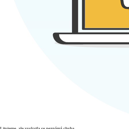
Litujeme, ale vyskytla se neznámá chyba