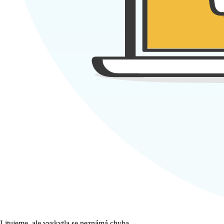
Litujeme, ale vyskytla se neznámá chyba