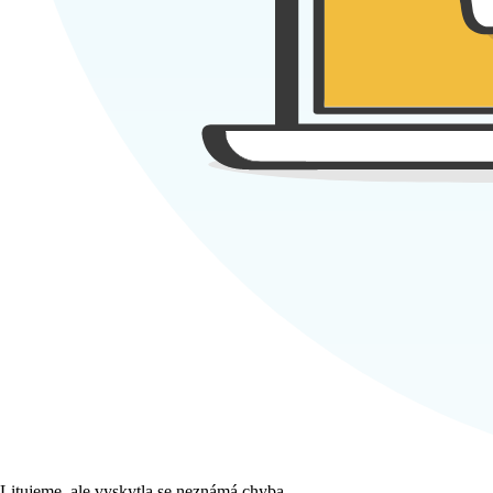
Litujeme, ale vyskytla se neznámá chyba