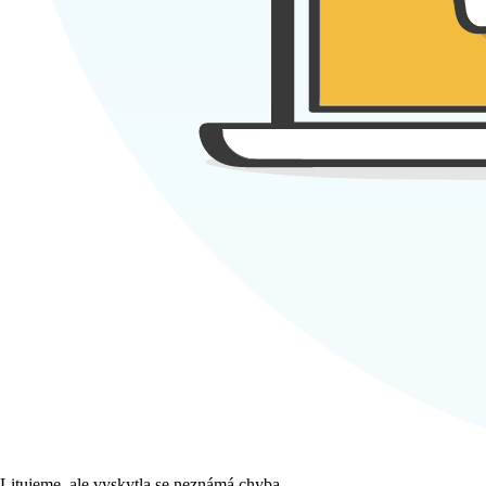
Litujeme, ale vyskytla se neznámá chyba