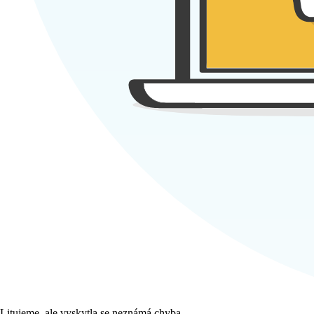
Litujeme, ale vyskytla se neznámá chyba