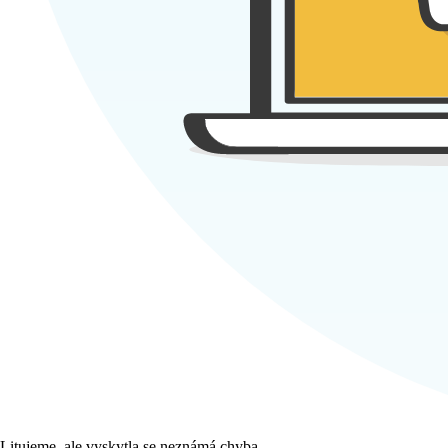
Litujeme, ale vyskytla se neznámá chyba