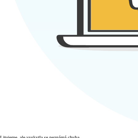
Litujeme, ale vyskytla se neznámá chyba