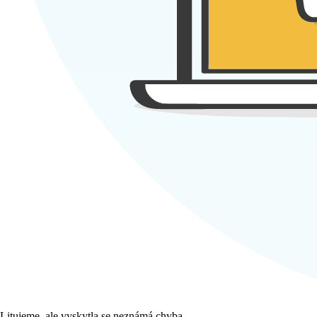
Litujeme, ale vyskytla se neznámá chyba