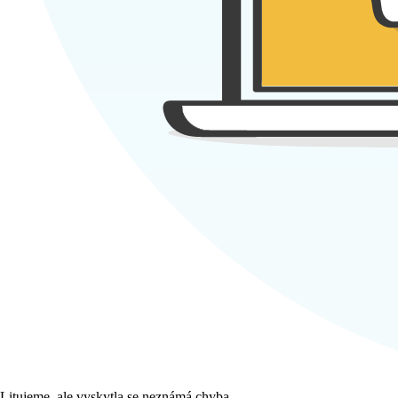
Litujeme, ale vyskytla se neznámá chyba