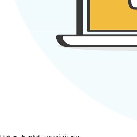
Litujeme, ale vyskytla se neznámá chyba