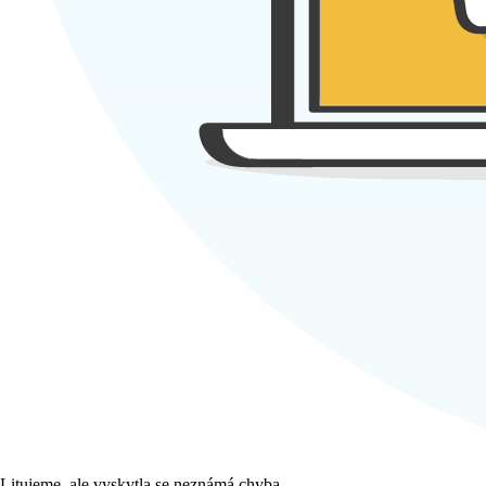
Litujeme, ale vyskytla se neznámá chyba