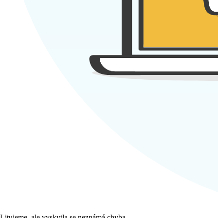
Litujeme, ale vyskytla se neznámá chyba