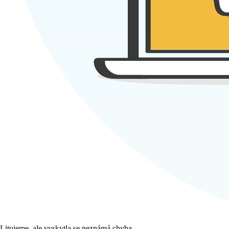
Litujeme, ale vyskytla se neznámá chyba